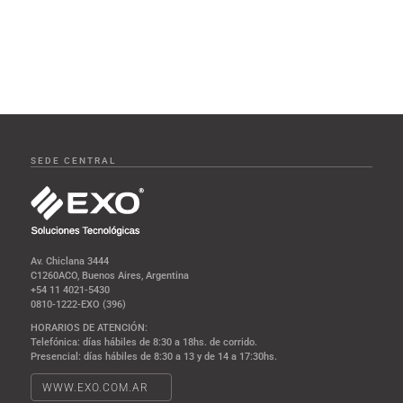
SEDE CENTRAL
Av. Chiclana 3444
C1260ACO, Buenos Aires, Argentina
+54 11 4021-5430
0810-1222-EXO (396)
HORARIOS DE ATENCIÓN:
Telefónica: días hábiles de 8:30 a 18hs. de corrido.
Presencial: días hábiles de 8:30 a 13 y de 14 a 17:30hs.
WWW.EXO.COM.AR