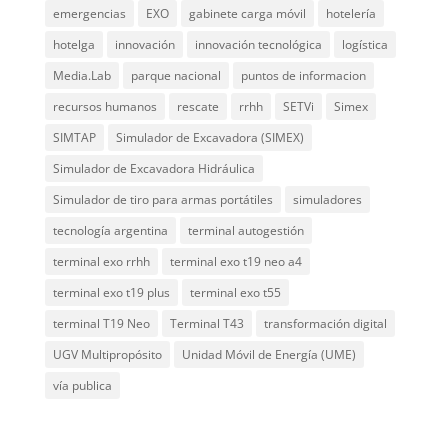
emergencias
EXO
gabinete carga móvil
hotelería
hotelga
innovación
innovación tecnológica
logística
Media.Lab
parque nacional
puntos de informacion
recursos humanos
rescate
rrhh
SETVi
Simex
SIMTAP
Simulador de Excavadora (SIMEX)
Simulador de Excavadora Hidráulica
Simulador de tiro para armas portátiles
simuladores
tecnología argentina
terminal autogestión
terminal exo rrhh
terminal exo t19 neo a4
terminal exo t19 plus
terminal exo t55
terminal T19 Neo
Terminal T43
transformación digital
UGV Multipropósito
Unidad Móvil de Energía (UME)
vía publica