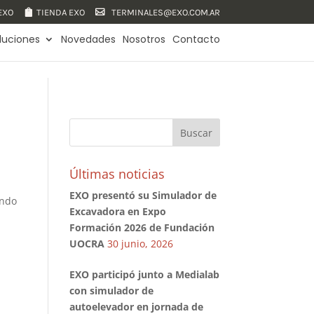
 EXO
TIENDA EXO
TERMINALES@EXO.COM.AR
luciones
Novedades
Nosotros
Contacto
Últimas noticias
EXO presentó su Simulador de
ando
Excavadora en Expo
Formación 2026 de Fundación
UOCRA
30 junio, 2026
EXO participó junto a Medialab
con simulador de
autoelevador en jornada de