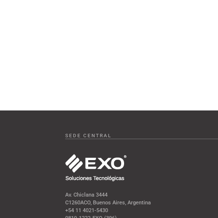
SEDE CENTRAL
Av. Chiclana 3444
C1260ACO, Buenos Aires, Argentina
+54 11 4021-5430