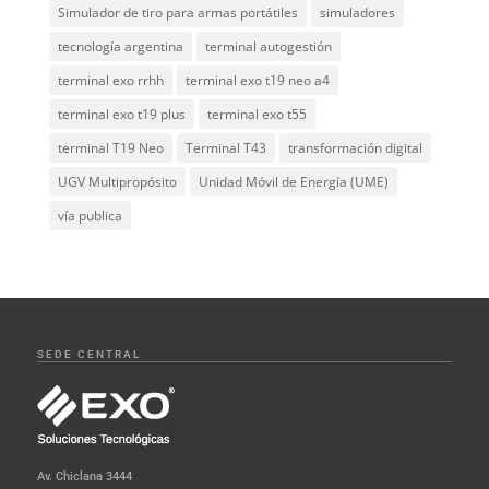
Simulador de tiro para armas portátiles
simuladores
tecnología argentina
terminal autogestión
terminal exo rrhh
terminal exo t19 neo a4
terminal exo t19 plus
terminal exo t55
terminal T19 Neo
Terminal T43
transformación digital
UGV Multipropósito
Unidad Móvil de Energía (UME)
vía publica
SEDE CENTRAL
Av. Chiclana 3444