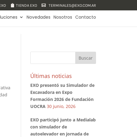
 EXO
TIENDA EXO
TERMINALES@EXO.COM.AR
luciones
Novedades
Nosotros
Contacto
Últimas noticias
EXO presentó su Simulador de
rativa
Excavadora en Expo
idad
Formación 2026 de Fundación
UOCRA
30 junio, 2026
EXO participó junto a Medialab
con simulador de
autoelevador en jornada de