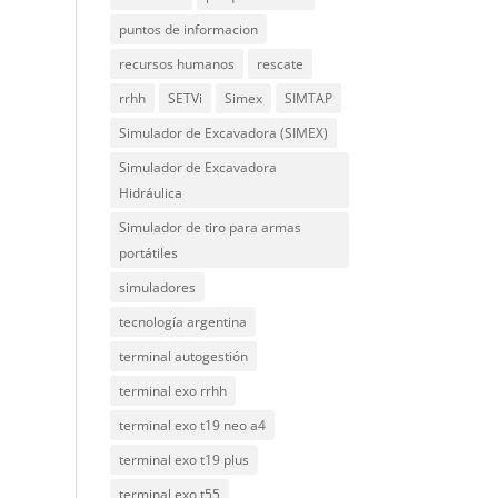
puntos de informacion
recursos humanos
rescate
rrhh
SETVi
Simex
SIMTAP
Simulador de Excavadora (SIMEX)
Simulador de Excavadora
Hidráulica
Simulador de tiro para armas
portátiles
simuladores
tecnología argentina
terminal autogestión
terminal exo rrhh
terminal exo t19 neo a4
terminal exo t19 plus
terminal exo t55