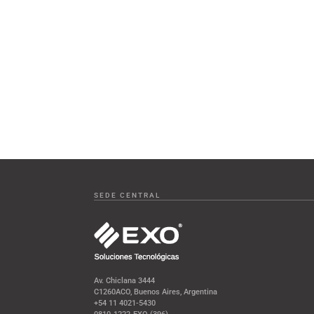
SEDE CENTRAL
Av. Chiclana 3444
C1260ACO, Buenos Aires, Argentina
+54 11 4021-5430