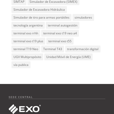
SIMTAP
Simulador de Excavadora (SIMEX)
Simulador de Excavadora Hidráulica
Simulador de tiro para armas portátiles
simuladores
tecnología argentina
terminal autogestión
terminal exo rrhh
terminal exo t19 neo a4
terminal exo t19 plus
terminal exo t55
terminal T19 Neo
Terminal T43
transformación digital
UGV Multipropósito
Unidad Móvil de Energía (UME)
vía publica
SEDE CENTRAL