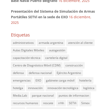
Base Naval Puerto Belgrano
16 diciembre, 2025
Presentación del Sistema de Simulación de Armas
Portátiles SETVi en la sede de EXO
16 diciembre,
2025
Etiquetas
administrativos
armada argentina
atención al cliente
Aulas Digitales Móviles
autogestión
capacitación técnica
cartelería digital
Centro de Diagnóstico Móvil (CDM)
construcción
defensa
defensa nacional
Ejército Argentino
emergencias
EXO
gabinete carga móvil
hotelería
hotelga
innovación
innovación tecnológica
logística
Media.Lab
parque nacional
puntos de informacion
recursos humanos
rescate
rrhh
SETVi
Simex