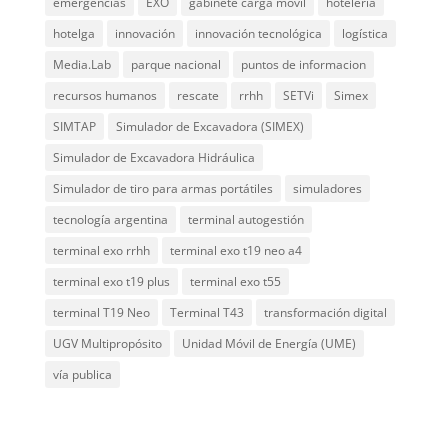
emergencias
EXO
gabinete carga móvil
hotelería
hotelga
innovación
innovación tecnológica
logística
Media.Lab
parque nacional
puntos de informacion
recursos humanos
rescate
rrhh
SETVi
Simex
SIMTAP
Simulador de Excavadora (SIMEX)
Simulador de Excavadora Hidráulica
Simulador de tiro para armas portátiles
simuladores
tecnología argentina
terminal autogestión
terminal exo rrhh
terminal exo t19 neo a4
terminal exo t19 plus
terminal exo t55
terminal T19 Neo
Terminal T43
transformación digital
UGV Multipropósito
Unidad Móvil de Energía (UME)
vía publica